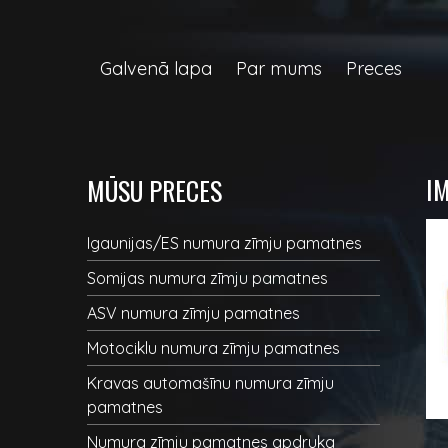
Galvenā lapa
Par mums
Preces
I
MŪSU PRECES
Igaunijas/ES numura zīmju pamatnes
Somijas numura zīmju pamatnes
ASV numura zīmju pamatnes
Motociklu numura zīmju pamatnes
Kravas automašīnu numura zīmju
pamatnes
Numura zīmju pamatnes apdruka