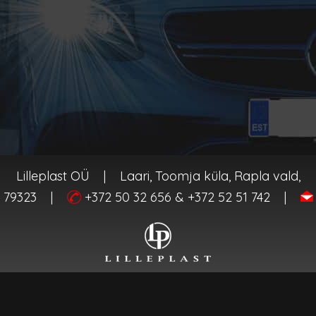
Lilleplast OÜ
|
Laari, Toomja küla, Rapla vald,
 79323
|
+372 50 32 656 & +372 52 51 742
|