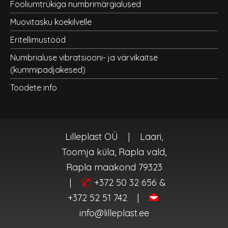
Fooliumtrükiga numbrimärgialused
Muovitasku koekilvelle
Eritellimustööd
Numbrialuse vibratsiooni- ja värvikaitse
(kummipadjakesed)
Toodete info
Lilleplast OÜ
|
Laari,
Toomja küla, Rapla vald,
Rapla maakond 79323
|
+372 50 32 656 &
+372 52 51 742
|
info@lilleplast.ee