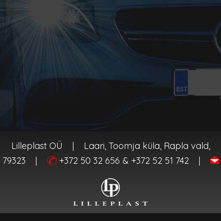
Lilleplast OÜ
|
Laari, Toomja küla, Rapla vald,
 79323
|
+372 50 32 656 & +372 52 51 742
|