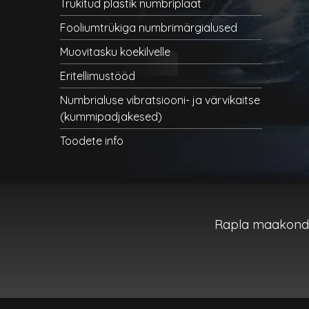
Trükitud plastik numbriplaat
Fooliumtrükiga numbrimärgialused
Muovitasku koekilvelle
Eritellimustööd
Numbrialuse vibratsiooni- ja värvikaitse
(kummipadjakesed)
Toodete info
Rapla maakond